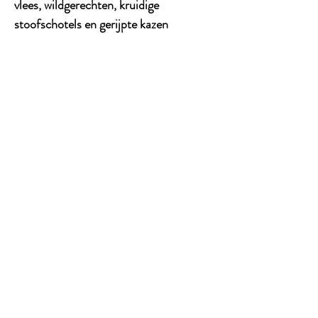
vlees, wildgerechten, kruidige
stoofschotels en gerijpte kazen
Een indrukwekkende Spaanse top-
Syrah voor liefhebbers van krachtige,
elegante en terroirgedreven wijnen met
grote finesse en uitzonderlijk
bewaarpotentieel.
CONTACT
Tel:
0621238213
Adress: Wijdenes Spaansweg 86
1764 GK Breezand