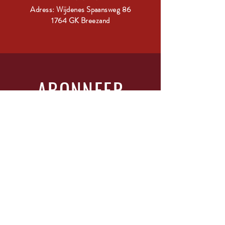
Adress: Wijdenes Spaansweg 86
1764 GK Breezand
ABONNEER
Vul je glas en schrijf je in!
Vul In