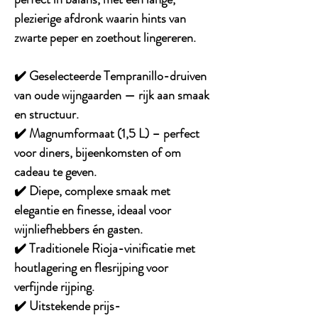
plezierige afdronk waarin hints van
zwarte peper en zoethout lingereren.
✔️
Geselecteerde Tempranillo-druiven
van oude wijngaarden — rijk aan smaak
en structuur.
✔️
Magnumformaat (1,5 L)
– perfect
voor diners, bijeenkomsten of om
cadeau te geven.
✔️
Diepe, complexe smaak met
elegantie en finesse
, ideaal voor
wijnliefhebbers én gasten.
✔️
Traditionele Rioja-vinificatie
met
houtlagering en flesrijping voor
verfijnde rijping.
✔️
Uitstekende prijs-