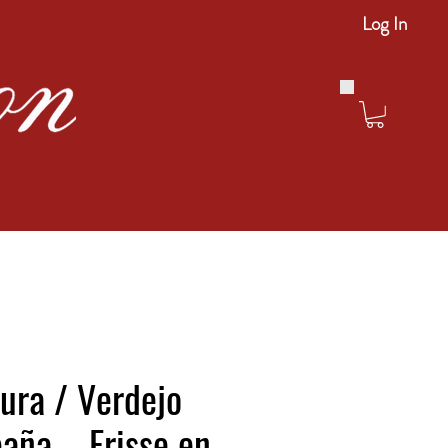
Log In
ura / Verdejo
paña – Frisse en