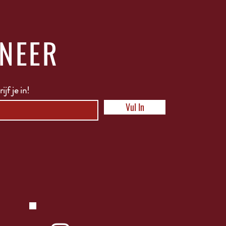
NEER
ijf je in!
Vul In