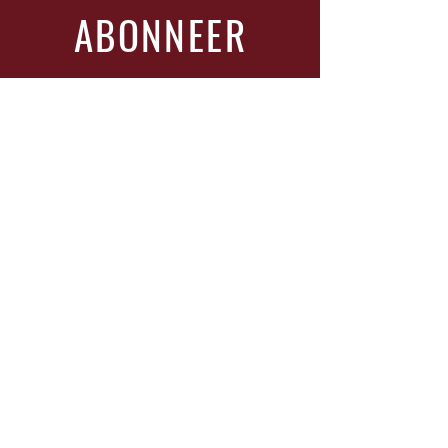
ABONNEER
Vul je glas en schrijf je in!
Vul In
Bezoek
Ma - Vrij : 8:00 - 20:00