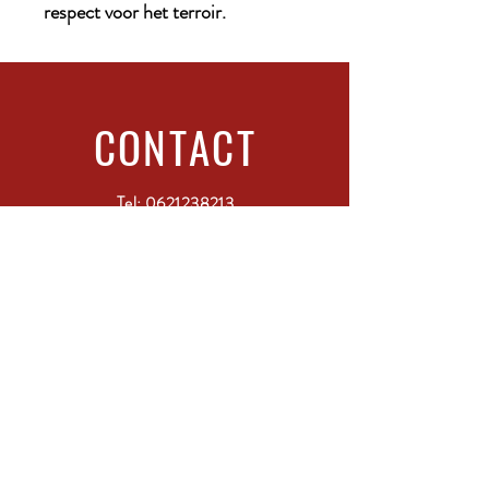
respect voor het terroir.
CONTACT
Tel:
0621238213
Adress: Wijdenes Spaansweg 86
1764 GK Breezand
ABONNEER
Vul je glas en schrijf je in!