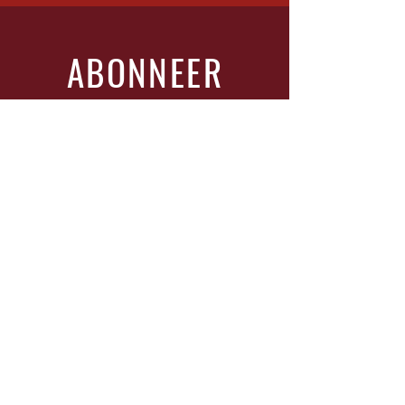
ABONNEER
Vul je glas en schrijf je in!
Vul In
Bezoek