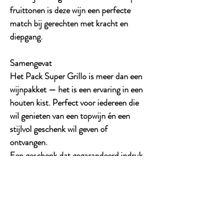
fruittonen is deze wijn een perfecte
match bij gerechten met
kracht en
diepgang
.
Samengevat
Het
Pack Super Grillo
is meer dan een
wijnpakket — het is een
ervaring in een
houten kist
. Perfect voor iedereen die
wil genieten van een topwijn én een
stijlvol geschenk wil geven of
ontvangen.
Een geschenk dat gegarandeerd indruk
maakt — ontdek het nu op
vinomotion.nl!