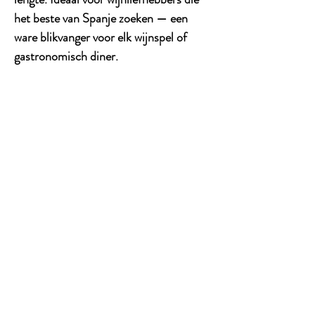
het beste van Spanje zoeken
— een
ware blikvanger voor elk wijnspel of
gastronomisch diner.
CONTACT
Tel:
0621238213
Adress: Wijdenes Spaansweg 86
1764 GK Breezand
ABONNEER