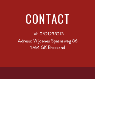
CONTACT
Tel:
0621238213
Adress: Wijdenes Spaansweg 86
1764 GK Breezand
ABONNEER
Vul je glas en schrijf je in!