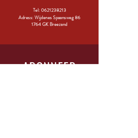
Tel:
0621238213
Adress: Wijdenes Spaansweg 86
1764 GK Breezand
ABONNEER
Vul je glas en schrijf je in!
Vul In