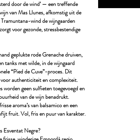
sterd door de wind’ — een treffende
wijn van Mas Llunes, afkomstig uit de
e Tramuntana-wind de wijngaarden
orgt voor gezonde, stressbestendige
hand geplukte rode Grenache druiven,
en tanks met wilde, in de wijngaard
ionele “Pied de Cuve”-proces. Dit
 voor authenticiteit en complexiteit.
es worden geen sulfieten toegevoegd en
 puurheid van de wijn benadrukt.
frisse aroma’s van balsamico en een
jt fruit. Vol, fris en puur van karakter.
s Esventat Negre?
 frisse, winderige Empordà regio