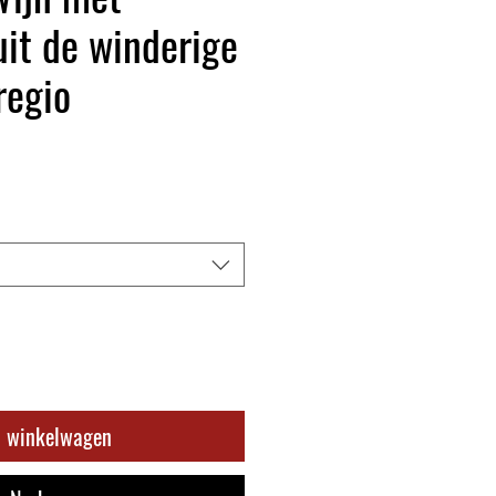
uit de winderige
regio
n winkelwagen