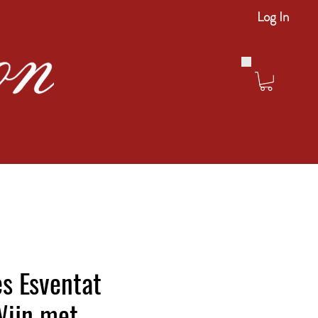
Log In
s Esventat
Wijn met