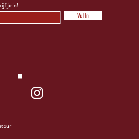
ijf je in!
Vul In
etour