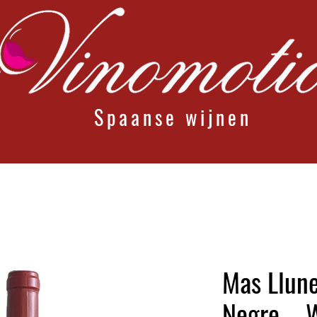
Spaanse wijnen
Mas Llune
Negre – 