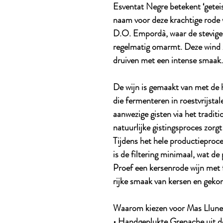
Esventat Negre betekent ‘getei
naam voor deze krachtige rode 
D.O. Empordà, waar de stevig
regelmatig omarmt. Deze wind z
druiven met een intense smaak.
De wijn is gemaakt van met de 
die fermenteren in roestvrijstal
aanwezige gisten via het tradit
natuurlijke gistingsproces zorgt
Tijdens het hele productieproc
is de filtering minimaal, wat de
Proef een kersenrode wijn met 
rijke smaak van kersen en gekonfi
Waarom kiezen voor Mas Llune
• Handgeplukte Grenache uit de