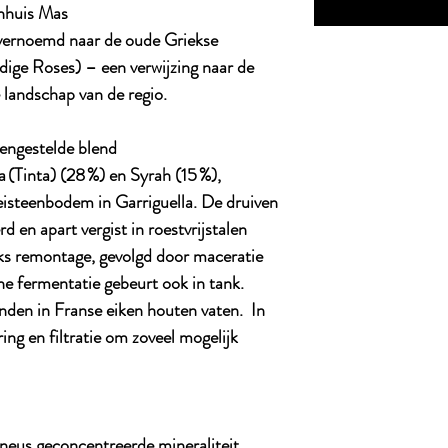
jnhuis Mas
vernoemd naar de oude Griekse
ige Roses) – een verwijzing naar de
e landschap van de regio.
mengestelde blend
(Tinta) (28 %) en Syrah (15 %),
eisteenbodem in Garriguella. De druiven
 en apart vergist in roestvrijstalen
jks remontage, gevolgd door maceratie
e fermentatie gebeurt ook in tank.
nden in Franse eiken houten vaten. In
ing en filtratie om zoveel mogelijk
 neus geconcentreerde mineraliteit,