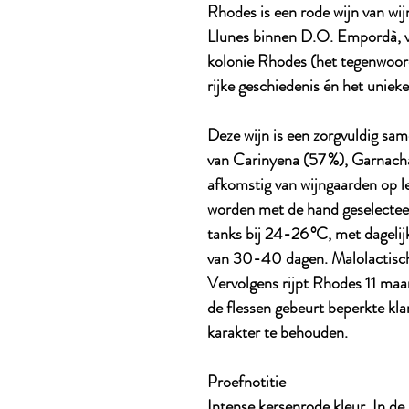
Rhodes is een rode wijn van wi
Llunes binnen D.O. Empordà, 
kolonie Rhodes (het tegenwoord
rijke geschiedenis én het uniek
Deze wijn is een zorgvuldig sa
van Carinyena (57 %), Garnacha 
afkomstig van wijngaarden op l
worden met de hand geselecteerd
tanks bij 24-26 °C, met dageli
van 30-40 dagen. Malolactisch
Vervolgens rijpt Rhodes 11 maa
de flessen gebeurt beperkte klar
karakter te behouden.
Proefnotitie
Intense kersenrode kleur. In de