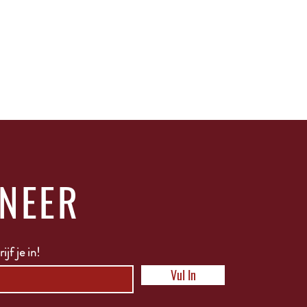
NEER
ijf je in!
Vul In