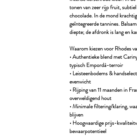
tonen van zeer rijp fruit, subti
chocolade. In de mond krachtig
geïntegreerde tannines. Balsam
diepte; de afdronk is lang en ka
Waarom kiezen voor Rhodes va
• Authentieke blend met Carin
typisch Empordà-terroir
• Leisteenbodems & handselecti
evenwicht
• Rijping van 11 maanden in Fra
overweldigend hout
• Minimale filtering/klaring, w
blijven
• Hoogwaardige prijs-kwaliteitv
bewaarpotentieel