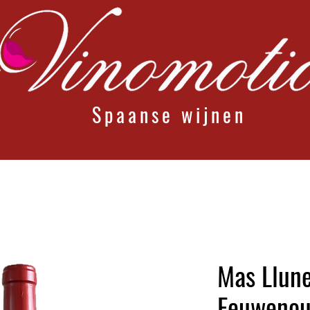
Spaanse wijnen
Mas Llun
Eeuwenoud