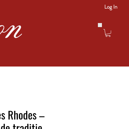
Log In
es Rhodes –
e traditie,