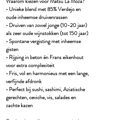
Waarom kiezen voor Matsu La Moza?
• Unieke blend met 85% Verdejo en
oude inheemse druivenrassen
• Druiven van zowel jonge (10-20 jaar)
als zeer oude wijnstokken (tot 150 jaar)
• Spontane vergisting met inheemse
gisten
• Rijping in beton én Frans eikenhout
voor extra complexiteit
• Fris, vol en harmonieus met een lange,
verfijnde afdronk
• Perfect bij sushi, sashimi, Aziatische
gerechten, ceviche, vis, salades en
zachte kazen
Een karaktervolle en gastronomische
witte wijn voor liefhebbers van