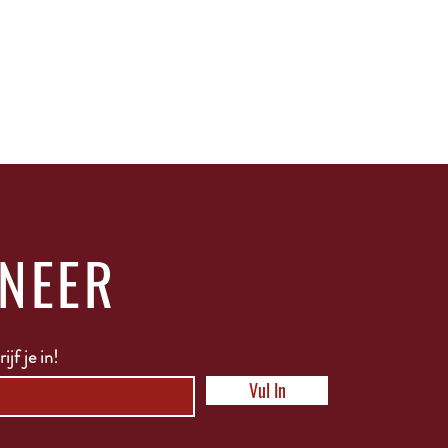
NEER
ijf je in!
Vul In