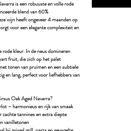
varra is een robuuste en volle rode
lanceerde blend van 60%
ze wijn heeft ongeveer 4 maanden op
zorgt voor een elegante complexiteit en
e rode kleur. In de neus domineren
art fruit, die zich op het palet
 met tonen van pruimen en een subtiele
tig en lang, perfect voor liefhebbers van
irsus Oak Aged Navarra?
lot – harmonieus en rijk van smaak
 zachte tannines en extra diepte
en vanilletonen
al bij mixed grill, pasta en gevogelte