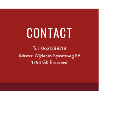
CONTACT
Tel:
0621238213
Adress: Wijdenes Spaansweg 86
1764 GK Breezand
ABONNEER
Vul je glas en schrijf je in!