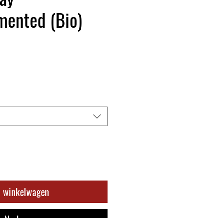
mented (Bio)
n winkelwagen