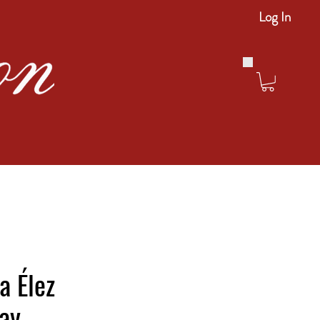
Log In
a Élez
ay