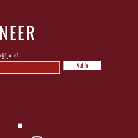
NEER
ijf je in!
Vul In