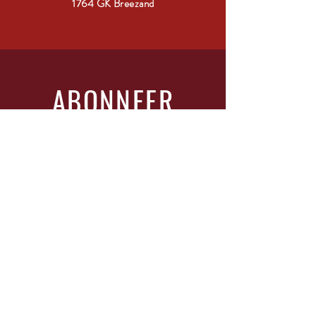
1764 GK Breezand
ABONNEER
Vul je glas en schrijf je in!
Vul In