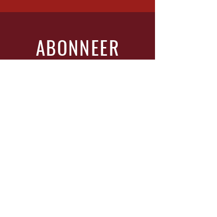
ABONNEER
Vul je glas en schrijf je in!
Vul In
Bezoek