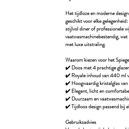
Het tijdloze en moderne desig
geschikt voor elke gelegenheid
stijlvol diner of professionele w
vaatwasmachinebestendig, wat
met luxe uitstraling.
Waarom kiezen voor het Spieg
✔️
Doos met 4 prachtige glaze
✔️
Royale inhoud van 440 ml v
✔️
Hoogwaardig kristalglas va
✔️
Elegant, licht en comfortabe
✔️
Duurzaam en vaatwasmachi
✔️
Tijdloos design passend bij el
Gebruiksadvies