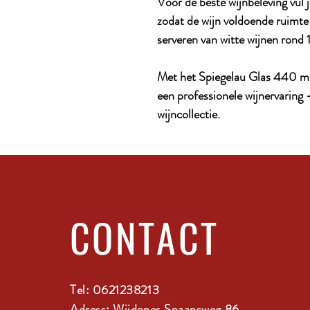
Voor de beste wijnbeleving vul 
zodat de wijn voldoende ruimte 
serveren van witte wijnen rond
Met het Spiegelau Glas 440 ml k
een professionele wijnervaring 
wijncollectie.
CONTACT
Tel: 0621238213
Adress: Wijdenes Spaansweg 86