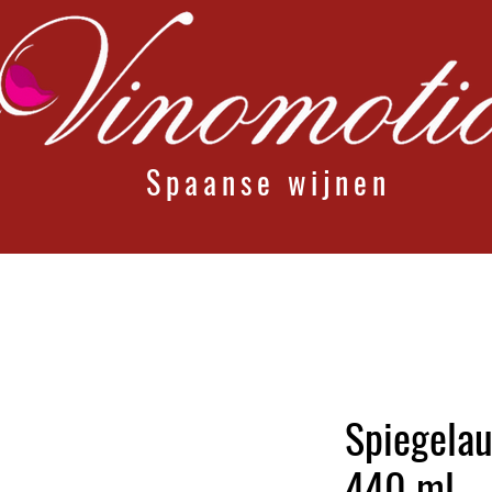
Spaanse wijnen
Spiegelau
440 ml –