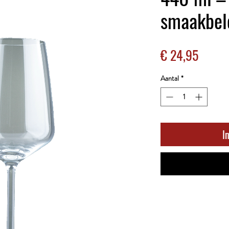
smaakbel
Prijs
€ 24,95
Aantal
*
I