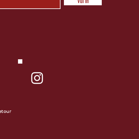
Vul In
etour