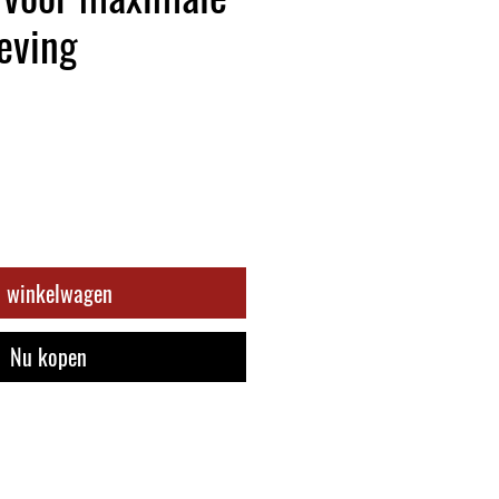
eving
n winkelwagen
Nu kopen