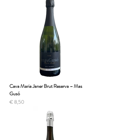
Cava Maria Janer Brut Reserva – Mas
Gusó
Prijs
€ 8,50