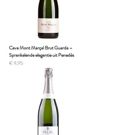
Cava Mont Marçal Brut Guarda –
Sprankelende elegantie uit Penedès
Prijs
€ 9,95