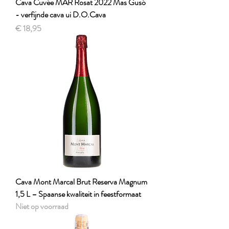
Cava Cuvée MAR Rosat 2022 Mas Gusó
- verfijnde cava ui D.O.Cava
Prijs
€ 18,95
Cava Mont Marcal Brut Reserva Magnum
1,5 L – Spaanse kwaliteit in feestformaat
Niet op voorraad