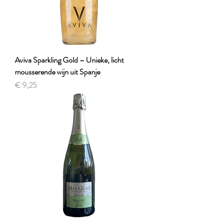
Aviva Sparkling Gold – Unieke, licht
mousserende wijn uit Spanje
Prijs
€ 9,25