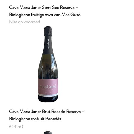
Cava Maria Janer Semi Sec Reserva –
Biologische fruitige cava van Mas Gusó
Niet op voorraad
Cava Maria Janer Brut Rosado Reserva –
Biologische rosé uit Penedès
Prijs
€ 9,50